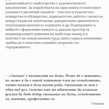
занаятчийското майсторство с художественото
вдъхновение. За изработката на една книга се използват
умения от различни занаяти – текстил и тъкачество,
кожарство и обущарство, дърводелство, работа с метал за
инкрустация на закопчалки, декоративни орнаменти и
скъпоценни камъни по корицата и др. Подвързията и
нейното оформление винаги са давали простор за
индивидуалните решения на майстора макар и в
контекст на самия книжен труд, чиято украса неизменно
трябва да е смислово и идейно свързана със
съдържанието.
– „Стопан“ е пазителят на дома. Може да е животно,
но може и да е някой изтъкнат член на семейството,
чиято памет и дела пазят рода. Стопанът за мен е
един вид цел. Самото име ме вдъхновява да полагам
усилия да бъда добър стопанин на дома, семейството
си, живота, професията си.
Стопан