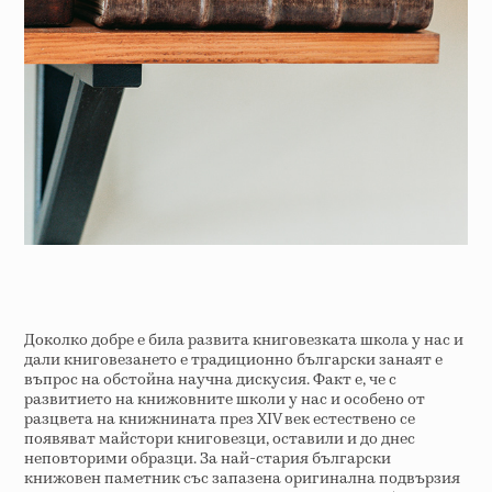
Доколко добре е била развита книговезката школа у нас и
дали книговезането е традиционно български занаят е
въпрос на обстойна научна дискусия. Факт е, че с
развитието на книжовните школи у нас и особено от
разцвета на книжнината през XIV век естествено се
появяват майстори книговезци, оставили и до днес
неповторими образци. За най-стария български
книжовен паметник със запазена оригинална подвързия