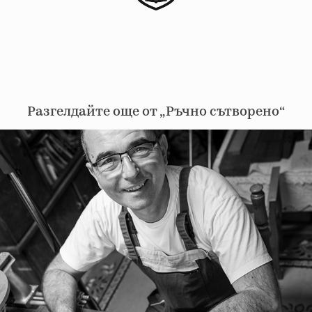
Разгелдайте още от „Ръчно сътворено“
Ръчно сътворено от Деян Денчев