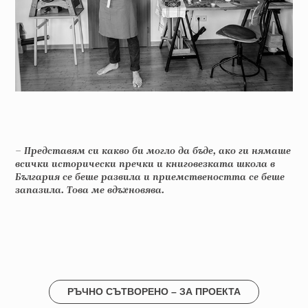
– Представям си какво би могло да бъде, ако ги нямаше
всички исторически пречки и книговезката школа в
България се беше развила и приемствеността се беше
запазила. Това ме вдъхновява.
РЪЧНО СЪТВОРЕНО – ЗА ПРОЕКТА