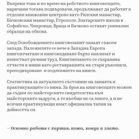
Въпреки това и по време на робството книговезците,
наричани тогава подвързвачи, продължават да работят в
отделни книжовни центрове като Рилския манастир,
Бачковския манастир, Етрополе. Златарските школи в
Софийско, Чипровци, Враца и Бачково оставят уникални
образци на обкова.
След Освобождението книговезкият занаят съвсем
запада. Наложилите се вече в Западна Европа
книгопечатане и книгоиздаване бързо навлизат и
изместват ръчния труд. Книговезането се съхранява
отчасти в ниши като реставрацията на стари ръкописи,
преподвързване и подлепянето на книги.
Статистика за актуалното състояние на занаята и
практикуващите го няма. За броя на книговезците можем
да съдим по майсторските свидетелства към
майсторските задруги, а те въобще не са много, а и не
всички практикуващи имат официална тапия за
дейността си.
– Основно работя с хартия, кожа, конци и злато.