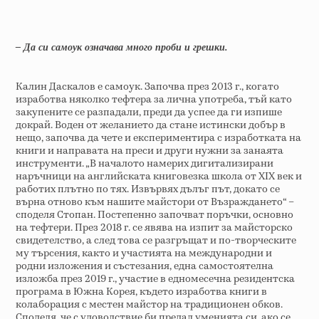
– Да си самоук означава много проби и грешки.
Калин Даскалов е самоук. Започва през 2013 г., когато
изработва няколко тефтера за лична употреба, тъй като
закупените се разпадали, преди да успее да ги изпише
докрай. Воден от желанието да стане истински добър в
нещо, започва да чете и експериментира с изработката на
книги и направата на преси и други нужни за занаята
инструменти. „В началото намерих дигитализирани
наръчници на английската книговезка школа от XIX век и
работих плътно по тях. Извървях дълъг път, докато се
върна отново към нашите майстори от Възраждането“ –
споделя Стопан. Постепенно започват поръчки, основно
на тефтери. През 2018 г. се явява на изпит за майсторско
свидетелство, а след това се разгръщат и по-творческите
му търсения, както и участията на международни и
родни изложения и състезания, една самостоятелна
изложба през 2019 г., участие в едномесечна резидентска
програма в Южна Корея, където изработва книги в
колаборация с местен майстор на традиционен обков.
Споделя, че с удоволствие би предал уменията си, ако се