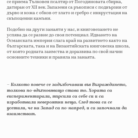
се приема Тълковен псалтир от Погодиновата сбирка,
датиран от XII век. Запазени са ръкописи с подвързии от
дърво и кожа с обков от злато и сребро с инкрустация на
скъпоценни камъни.
Подобно на други занаяти у нас, и книговезането не
успява да се развие до своя потенциал. Идването на
Османската империя слага край на развитието както на
българската, така и на Византийската книговезка школа,
от която родната заимства и доразвива по свой начин
основните техники и правила на занаята.
– Колкото повече се задълбочаваш във Възраждането,
толкова по-вдъхновяващо става то. Хората са
експериментирали, търсили са себе си и са
изработвали невероятни неща. След това са се
усетили, че на Запад са по-напред, и са започнали да
взаимстват.