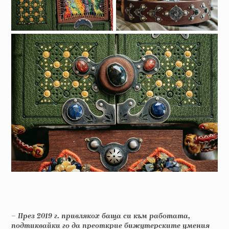
– През 2019 г. привлякох баща си към работата,
подтиквайки го да преоткрие бижутерските умения