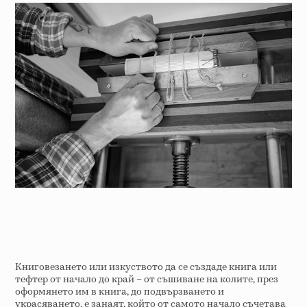
Книговезането или изкуството да се създаде книга или
тефтер от начало до край – от съшиване на колите, през
оформянето им в книга, до подвързването и
украсяването, е занаят, който от самото начало съчетава