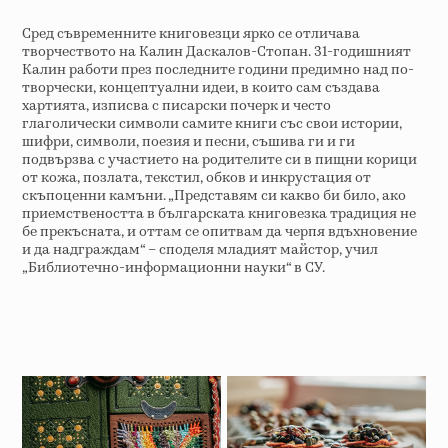
Сред съвременните книговезци ярко се отличава
творчеството на Калин Даскалов-Стопан. 31-годишният
Калин работи през последните години предимно над по-
творчески, концептуални идеи, в които сам създава
хартията, изписва с писарски почерк и често
глаголически символи самите книги със свои истории,
шифри, символи, поезия и песни, съшива ги и ги
подвързва с участието на родителите си в пищни корици
от кожа, позлата, текстил, обков и инкрустация от
скъпоценни камъни. „Представям си какво би било, ако
приемствеността в българската книговезка традиция не
бе прекъсната, и оттам се опитвам да черпя вдъхновение
и да надграждам“ – споделя младият майстор, учил
„Библиотечно-информационни науки“ в СУ.