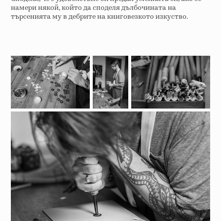
намери някой, който да споделя дълбочината на
търсенията му в дебрите на книговезкото изкуство.