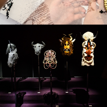
Кукерски маски и изящна чаша на българи в 
Хомо Фабер