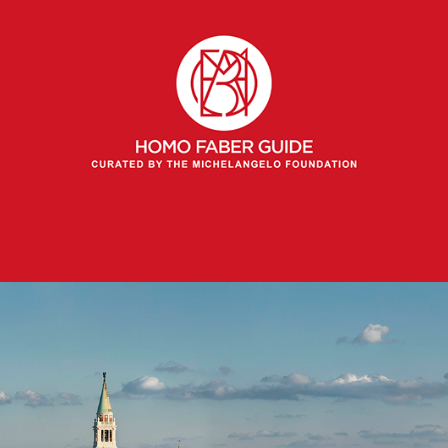
Хомо Фабер: към сътворяване на по-хуманно 
бъдеще