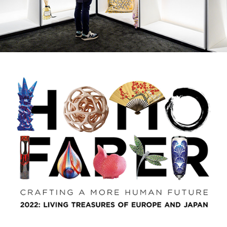
Предстои второто биенале Хомо Фабер