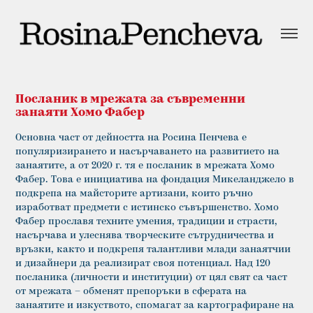
Посланик в мрежата за съвременни 
занаяти Хомо Фабер
Основна част от дейността на Росина Пенчева е 
популяризирането и насърчаването на развитието на 
занаятите, а от 2020 г. тя е посланик в мрежата Хомо 
Фабер. Това е инициатива на фондация Микеланджело в 
подкрепа на майсторите артизани, които ръчно 
изработват предмети с истинско съвършенство. Хомо 
Фабер прославя техните умения, традиции и страсти, 
насърчава и улеснява творческите сътрудничества и 
връзки, както и подкрепя талантливи млади занаятчии 
и дизайнери да реализират своя потенциал. Над 120 
посланика (личности и институции) от цял свят са част 
от мрежата – обменят препоръки в сферата на 
занаятите и изкуството, спомагат за картографиране на 