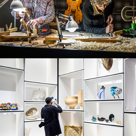
Oбучителните програми на Хомо Фабер
Откриха второто издание на Хомо Фабер във 
Венеция