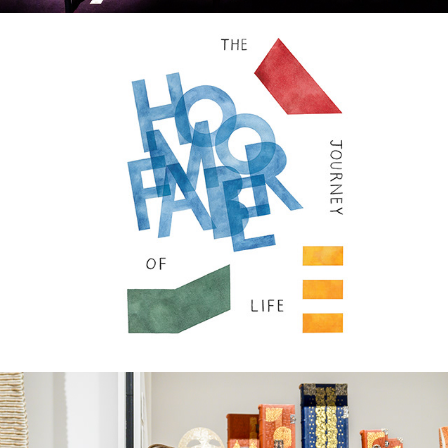
Трима българи в трето биенале за Хомо Фабер