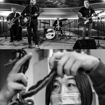
Дом на културата – визуално 
съхранение
В ателието: Рин Ямамура