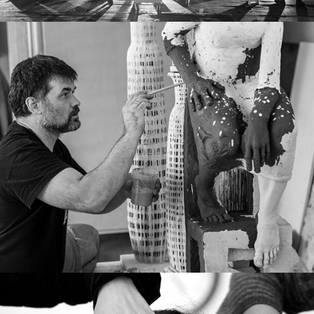
В ателието: Петринел Гочев