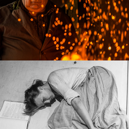
Ръчно изработване: подкови
Извън образ: Гергана Змийчарова