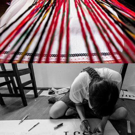
Ръчно изработване: тъкани колани
Усъвършенстване на 
типографията