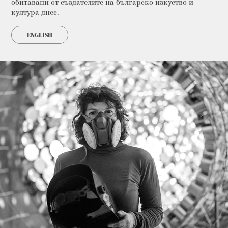
обитавани от създателите на българско изкуство и 
култура днес.
ENGLISH
Създаването на арт инсталация 
Инфундибулум