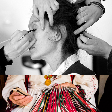
Снимачен ден №3