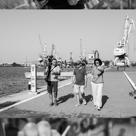
Дарителите – документална 
минипоредица