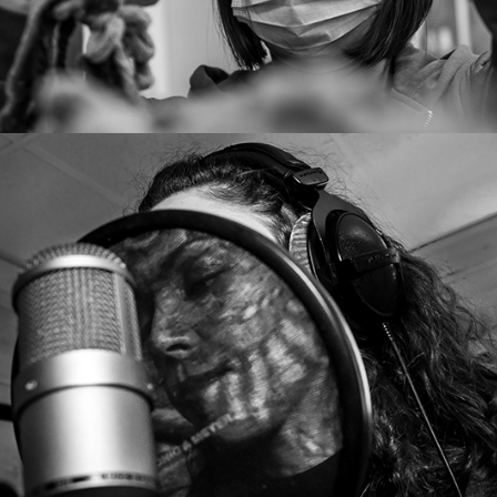
Извън сцената: Весела Морова