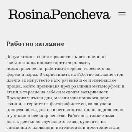
Работно заглавие
Документална серия в развитие, която поставя в 
светлината на прожекторите черновата, 
незавършеността, работната версия, търсенето на 
форма и израз. В сърцевината на Работно заглавие стои 
идеята за изкуството като развиващ се и изменящ се 
процес, който преминава през различни метаморфози и 
етапи в търсене на себе си и своята завършеност. 
Прекарвам дълги дни, месеци или понякога дори 
години, с героите на фотографиите си, за да уловя 
процеса на създаване в неговата голота, неподправеност 
и уникално несъвършенство. Работно заглавие дава 
рядък достъп до случващото се зад кулисите, на 
снимачните площадки, в ателиетата и пространствата, 