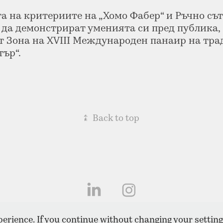
та на критериите на „Хомо Фабер“ и Ръчно сът
 да демонстрират уменията си пред публика,
т Зона на XVIII Международен панаир на тр
тър“.
↑
Back to top
erience. If you continue without changing your settings
All photographs © Rosina Pencheva / All rights reserved • 2020–2026