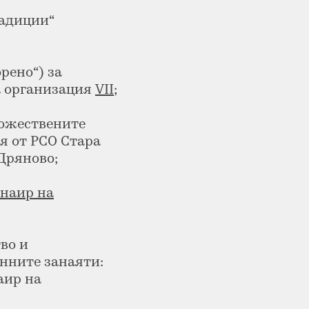
радиции“
рено“) за
 организация
VII
;
дожествените
я от РСО Стара
Дряново;
анаир на
во и
нните занаяти:
аир на