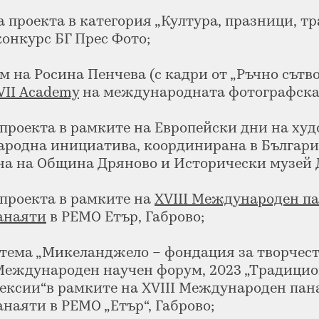
а проекта в категория „Култура, празници, т
онкурс БГ Прес Фото;
м на Росина Пенчева (с кадри от „Ръчно сътво
VII Academy
на международната фотографска
 проекта в рамките на Европейски дни на ху
родна инициатива, координирана в Българи
на на Община Дряново и Исторически музей 
 проекта в рамките на
XVIII Международен п
анаяти
в РЕМО Етър, Габрово;
 тема „Микеланджело – фондация за творчест
Международен научен форум, 2023 „Традицио
ексии“в рамките на XVIII Международен пан
наяти в РЕМО „Етър“, Габрово;