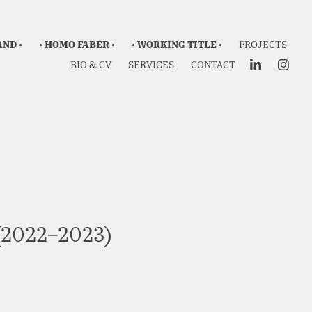
AND •
• HOMO FABER •
• WORKING TITLE •
PROJECTS
BIO & CV
SERVICES
CONTACT
2022–2023)